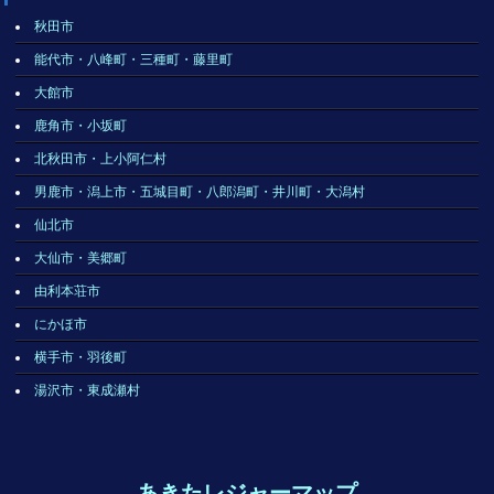
秋田市
能代市・八峰町・三種町・藤里町
大館市
鹿角市・小坂町
北秋田市・上小阿仁村
男鹿市・潟上市・五城目町・八郎潟町・井川町・大潟村
仙北市
大仙市・美郷町
由利本荘市
にかほ市
横手市・羽後町
湯沢市・東成瀬村
あきたレジャーマップ