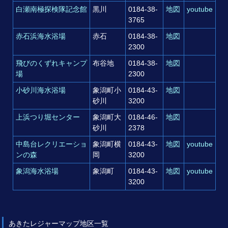
白瀬南極探検隊記念館
黒川
0184‐38‐
地図
youtube
3765
赤石浜海水浴場
赤石
0184‐38‐
地図
2300
飛びのくずれキャンプ
布谷地
0184‐38‐
地図
場
2300
小砂川海水浴場
象潟町小
0184‐43‐
地図
砂川
3200
上浜つり堀センター
象潟町大
0184‐46‐
地図
砂川
2378
中島台レクリエーショ
象潟町横
0184‐43‐
地図
youtube
ンの森
岡
3200
象潟海水浴場
象潟町
0184‐43‐
地図
youtube
3200
あきたレジャーマップ地区一覧